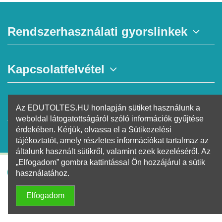
Rendszerhasználati gyorslinkek
Kapcsolatfelvétel
Hírlevél
Az EDUTOLTES.HU honlapján sütiket használunk a
weboldal látogatottságáról szóló információk gyűjtése
érdekében. Kérjük, olvassa el a Sütikezelési
tájékoztatót, amely részletes információkat tartalmaz az
általunk használt sütikről, valamint ezek kezeléséről. Az
„Elfogadom” gombra kattintással Ön hozzájárul a sütik
EDUVIZIG
2026 @ Minden Jog
használatához.
Fenntartva
Üzemeltető:
Greencomp Informatika
Elfogadom