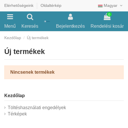
Elérhetőségeink
Oldaltérkép
Magyar
0
Menű
Keresés
Bejelentkezés
Rendelési kosár
Kezdőlap
Új termékek
Új termékek
Nincsenek termékek
Kezdőlap
Töltéshasználati engedélyek
Térképek