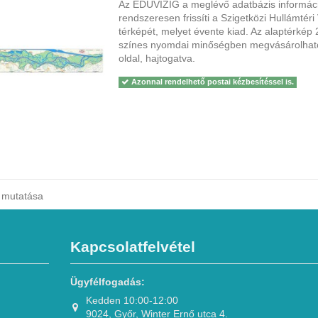
Az ÉDUVIZIG a meglévő adatbázis információ
rendszeresen frissíti a Szigetközi Hullámtér
térképét, melyet évente kiad. Az alaptérkép 
színes nyomdai minőségben megvásárolható
oldal, hajtogatva.
Azonnal rendelhető postai kézbesítéssel is.
m mutatása
Kapcsolatfelvétel
Ügyfélfogadás:
Kedden 10:00-12:00
9024, Győr, Winter Ernő utca 4.