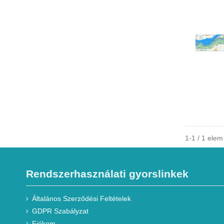
1-1 / 1 ele
Rendszerhasználati gyorslinkek
Általános Szerződési Feltételek
GDPR Szabályzat
Fiókom