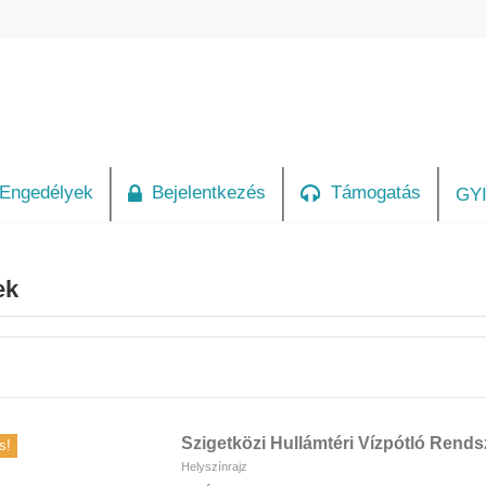
Engedélyek
Bejelentkezés
Támogatás
GY
ek
Szigetközi Hullámtéri Vízpótló Rends
s!
Helyszínrajz