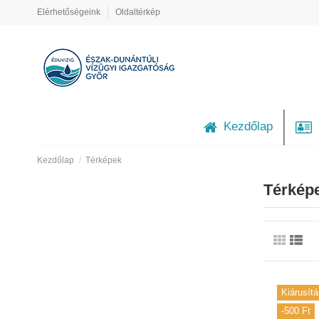
Elérhetőségeink
Oldaltérkép
Kezdőlap
Kezdőlap
Térképek
Térkép
Kiárusítá
-500 Ft