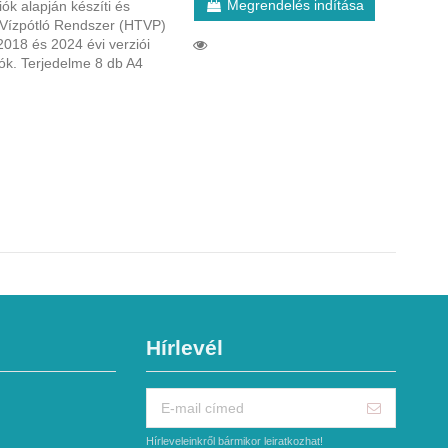
Megrendelés indítása
k alapján készíti és
i Vízpótló Rendszer (HTVP)
2018 és 2024 évi verziói
k. Terjedelme 8 db A4
Hírlevél
Hírleveleinkről bármikor leiratkozhat!