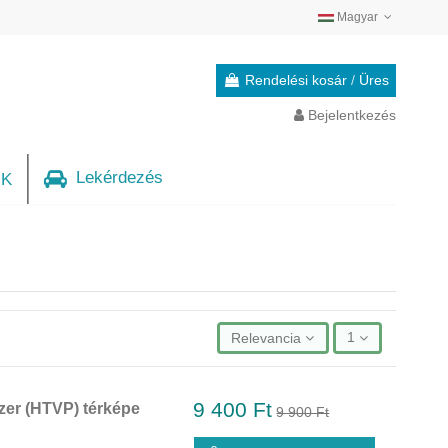
Magyar
Rendelési kosár
/
Üres
Bejelentkezés
Lekérdezés
IK
Relevancia
1
9 400 Ft
zer (HTVP) térképe
9 900 Ft