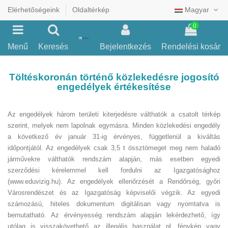
Elérhetőségeink
Oldaltérkép
Magyar
0
Menű
Keresés
Bejelentkezés
Rendelési kosár
Töltéskoronán történő közlekedésre jogosító
engedélyek értékesítése
Az engedélyek három területi kiterjedésre válthatók a csatolt térkép
szerint, melyek nem lapolnak egymásra. Minden közlekedési engedély
a következő év január 31-ig érvényes, függetlenül a kiváltás
időpontjától. Az engedélyek csak 3,5 t össztömeget meg nem haladó
járművekre válthatók rendszám alapján, más esetben egyedi
szerződési kérelemmel kell fordulni az Igazgatósághoz
(www.eduvizig.hu). Az engedélyek ellenőrzését a Rendőrség, győri
Városrendészet és az Igazgatóság képviselői végzik. Az egyedi
számozású, hiteles dokumentum digitálisan vagy nyomtatva is
bemutatható. Az érvényesség rendszám alapján lekérdezhető, így
utólag is visszakövethető az illegális használat pl. fénykép vagy