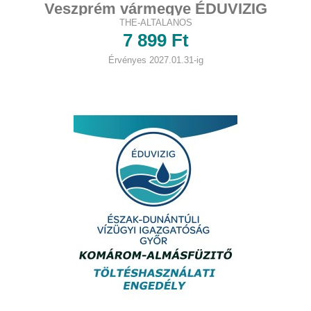
Veszprém vármegye ÉDUVIZIG
THE-ALTALANOS
működési terület (kivéve...
7 899 Ft
Érvényes 2027.01.31-ig