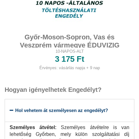
Győr-Moson-Sopron, Vas és
Veszprém vármegye ÉDUVIZIG
10-NAPOS-ALT
működési terület (kivéve...
3 175 Ft
Érvényes: vásárlás napja + 9 nap
Hogyan igényelhetek Engedélyt?
Hol vehetem át személyesen az engedélyt?
Személyes átvétel:
Személyes átvételre is van
lehetőség Győrben, mely külön szolgáltatási díj