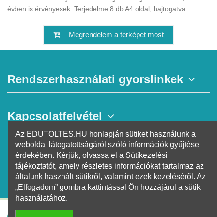
évben is érvényesek. Terjedelme 8 db A4 oldal, hajtogatva.
Megrendelem a térképet most
Rendszerhasználati gyorslinkek
Kapcsolatfelvétel
Az EDUTOLTES.HU honlapján sütiket használunk a
weboldal látogatottságáról szóló információk gyűjtése
Hírlevél
érdekében. Kérjük, olvassa el a Sütikezelési
tájékoztatót, amely részletes információkat tartalmaz az
általunk használt sütikről, valamint ezek kezeléséről. Az
„Elfogadom” gombra kattintással Ön hozzájárul a sütik
használatához.
EDUVIZIG
2026 @ Minden Jog