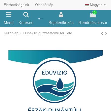
Elérhetőségeink
Oldaltérkép
Magyar
0
Menű
Keresés
Bejelentkezés
Rendelési kosár
Kezdőlap
Dunakiliti duzzasztómű területe