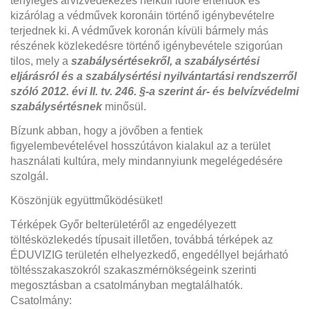
tényleges árvízvédekezés nélküli időre értendők és
kizárólag a védművek koronáin történő igénybevételre
terjednek ki. A védművek koronán kívüli bármely más
részének közlekedésre történő igénybevétele szigorúan
tilos, mely a
szabálysértésekről, a szabálysértési
eljárásról és a szabálysértési nyilvántartási rendszerről
szóló 2012. évi II. tv. 246. §-a szerint ár- és belvízvédelmi
szabálysértésnek
minősül.
Bízunk abban, hogy a jövőben a fentiek
figyelembevételével hosszútávon kialakul az a terület
használati kultúra, mely mindannyiunk megelégedésére
szolgál.
Köszönjük együttműködésüket!
Térképek Győr belterületéről az engedélyezett
töltésközlekedés típusait illetően, továbbá térképek az
ÉDUVIZIG területén elhelyezkedő, engedéllyel bejárható
töltésszakaszokról szakaszmérnökségeink szerinti
megosztásban a csatolmányban megtalálhatók.
Csatolmány: