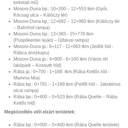
torkolati mű)
Mosoni-Duna bp.: 10+200 – 12+553 tkm (Győr,
Kócsag utca – Kálóczy tér)
Mosoni-Duna bp.: 12+692 – 12+960 tkm (Kálóczy tér
– Bahnhof rampa)
Mosoni-Duna bp.: 13+365 - 15+776 tkm
(Püspökerdei lejáró – Újfalusi rampa)
Mosoni-Duna jp.: 6+117 - 11+063 tkm (Jedlik híd -
Rábca árvízkapu)
Mosoni-Duna jp.: 4+900 - 6+100 tkm (Város rét
lakópark – Kossuth híd)
Rába jp.: 0+700 - 1+168 tkm (Rába Kettős híd -
Mamma Mia)
Rába bp.: 0+791 – 1+168 tkm (Petőfi híd - Jakobinus
utcai rampa)
Rába bp.: 0+400 – 0+523 tkm (Rába Quelle – Rába
Kettős híd)
Megközelítés elől elzárt területek:
Rába bp.: 0+000 – 0+400 tkm (Rába Quelle területe)