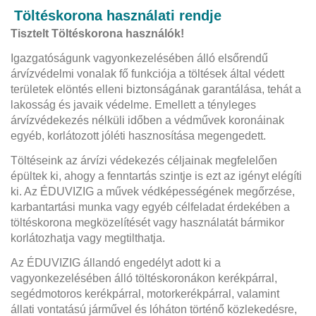
Töltéskorona használati rendje
Tisztelt Töltéskorona használók!
Igazgatóságunk vagyonkezelésében álló elsőrendű
árvízvédelmi vonalak fő funkciója a töltések által védett
területek elöntés elleni biztonságának garantálása, tehát a
lakosság és javaik védelme. Emellett a tényleges
árvízvédekezés nélküli időben a védművek koronáinak
egyéb, korlátozott jóléti hasznosítása megengedett.
Töltéseink az árvízi védekezés céljainak megfelelően
épültek ki, ahogy a fenntartás szintje is ezt az igényt elégíti
ki. Az ÉDUVIZIG a művek védképességének megőrzése,
karbantartási munka vagy egyéb célfeladat érdekében a
töltéskorona megközelítését vagy használatát bármikor
korlátozhatja vagy megtilthatja.
Az ÉDUVIZIG állandó engedélyt adott ki a
vagyonkezelésében álló töltéskoronákon kerékpárral,
segédmotoros kerékpárral, motorkerékpárral, valamint
állati vontatású járművel és lóháton történő közlekedésre,