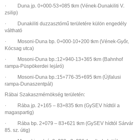
· Duna jp. 0+000-53+085 tkm (Vének-Dunakiliti V.
zsilip)
· Dunakiliti duzzasztómű területére külön engedély
váltható
· Mosoni-Duna bp. 0+000-10+200 tkm (Vének-Győr,
Kócsag utca)
· Mosoni-Duna bp.:12+940-13+365 tkm (Bahnhof
rampa-Püspökerdei lejáró)
· Mosoni-Duna bp.:15+776-35+695 tkm (Újfalusi
rampa-Dunaszentpál)
Rábai Szakaszmérnökség területén:
· Rába jp. 2+165 – 83+835 tkm (GySEV hídtól a
magaspartig)
· Rába bp. 2+079 – 83+621 tkm (GySEV hídtól Sárvár
85. sz. útig)