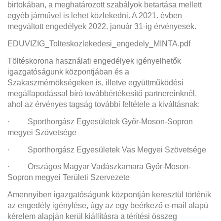
birtokában, a meghatározott szabályok betartása mellett
egyéb járművel is lehet közlekedni. A 2021. évben
megváltott engedélyek 2022. január 31-ig érvényesek.
EDUVIZIG_Tolteskozlekedesi_engedely_MINTA.pdf
Töltéskorona használati engedélyek igényelhetők
igazgatóságunk központjában és a
Szakaszmérnökségeken is, illetve együttműködési
megállapodással bíró továbbértékesítő partnereinknél,
ahol az érvényes tagság további feltétele a kiváltásnak:
· Sporthorgász Egyesületek Győr-Moson-Sopron
megyei Szövetsége
· Sporthorgász Egyesületek Vas Megyei Szövetsége
· Országos Magyar Vadászkamara Győr-Moson-
Sopron megyei Területi Szervezete
Amennyiben igazgatóságunk központján keresztül történik
az engedély igénylése, úgy az egy beérkező e-mail alapú
kérelem alapján kerül kiállításra a térítési összeg