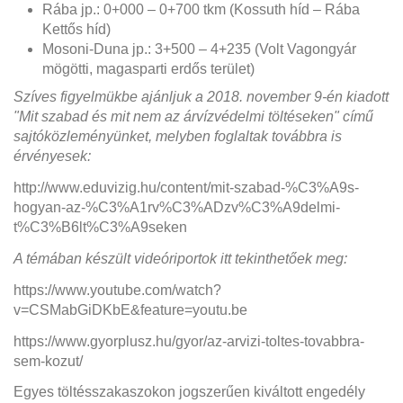
Rába jp.: 0+000 – 0+700 tkm (Kossuth híd – Rába
Kettős híd)
Mosoni-Duna jp.: 3+500 – 4+235 (Volt Vagongyár
mögötti, magasparti erdős terület)
Szíves figyelmükbe ajánljuk a 2018. november 9-én kiadott
"Mit szabad és mit nem az árvízvédelmi töltéseken" című
sajtóközleményünket, melyben foglaltak továbbra is
érvényesek:
http://www.eduvizig.hu/content/mit-szabad-%C3%A9s-
hogyan-az-%C3%A1rv%C3%ADzv%C3%A9delmi-
t%C3%B6lt%C3%A9seken
A témában készült videóriportok itt tekinthetőek meg:
https://www.youtube.com/watch?
v=CSMabGiDKbE&feature=youtu.be
https://www.gyorplusz.hu/gyor/az-arvizi-toltes-tovabbra-
sem-kozut/
Egyes töltésszakaszokon jogszerűen kiváltott engedély