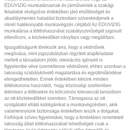
ÉDUVIZIG munkatársainak és járműveinek a szakági
feladatok elvégzése érdekében járó elsőbbséget és
akadálymentes haladást biztosítani szíveskedjenek a
minél hatékonyabb munkavégzés céljából Az ÉDUVIZIG
munkatársa a töltéshasználat szabályszerűségét jogosult
ellenőrizni, a közlekedőket irányítani vagy megállítani.
Igazgatóságunk törekszik arra, hogy a védművek
megóvása, mint jogszabályban rögzített alapfeladatai
mellett a társadalom jóléti, rekreációs igényeit is
figyelembe véve üzemeltesse védműveit, ehhez azonban a
lakosság szabálykövető magatartása és együttműködése
elengedhetetlen. Ennek érdekében kérünk minden
töltéskorona használót, hogy közösségi szellemben
tekintsen a töltésekre és kölcsönös toleranciát tanúsítson
az ott közlekedőkkel szemben. Támogassa az ott
szolgálatot ellátó kollégáinkat a munkavégzésben, akik
valamennyiünk biztonsága érdekében teszik a dolgukat.
Felhívjuk szíves figyelmüket, hogy a fentiekben ismertetett
lakosság általi töltéshasználati lehetőségek csak a