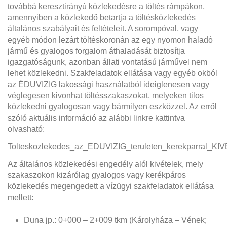
továbbá keresztirányú közlekedésre a töltés rámpákon,
amennyiben a közlekedő betartja a töltésközlekedés
általános szabályait és feltételeit. A sorompóval, vagy
egyéb módon lezárt töltéskoronán az egy nyomon haladó
jármű és gyalogos forgalom áthaladását biztosítja
igazgatóságunk, azonban állati vontatású járművel nem
lehet közlekedni. Szakfeladatok ellátása vagy egyéb okból
az ÉDUVIZIG lakossági használatból ideiglenesen vagy
véglegesen kivonhat töltésszakaszokat, melyeken tilos
közlekedni gyalogosan vagy bármilyen eszközzel. Az erről
szóló aktuális információ az alábbi linkre kattintva
olvasható:
Tolteskozlekedes_az_EDUVIZIG_teruleten_kerekparral_K
Az általános közlekedési engedély alól kivételek, mely
szakaszokon kizárólag gyalogos vagy kerékpáros
közlekedés megengedett a vízügyi szakfeladatok ellátása
mellett:
Duna jp.: 0+000 – 2+009 tkm (Károlyháza – Vének;