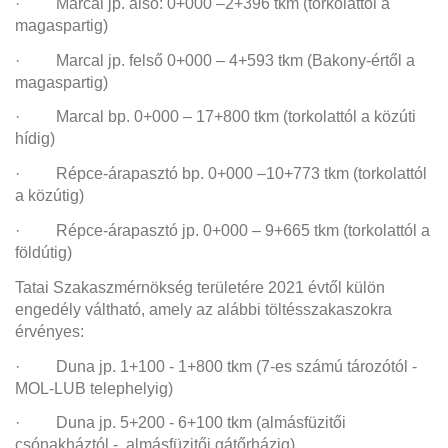
· Marcal jp. alsó: 0+000 –2+396 tkm (torkolattól a
magaspartig)
· Marcal jp. felső 0+000 – 4+593 tkm (Bakony-értől a
magaspartig)
· Marcal bp. 0+000 – 17+800 tkm (torkolattól a közúti
hídig)
· Répce-árapasztó bp. 0+000 –10+773 tkm (torkolattól
a közútig)
· Répce-árapasztó jp. 0+000 – 9+665 tkm (torkolattól a
földútig)
Tatai Szakaszmérnökség területére 2021 évtől külön
engedély váltható, amely az alábbi töltésszakaszokra
érvényes:
· Duna jp. 1+100 - 1+800 tkm (7-es számú tározótól -
MOL-LUB telephelyig)
· Duna jp. 5+200 - 6+100 tkm (almásfüzitői
csónakháztól - almásfüzitői gátőrházig)