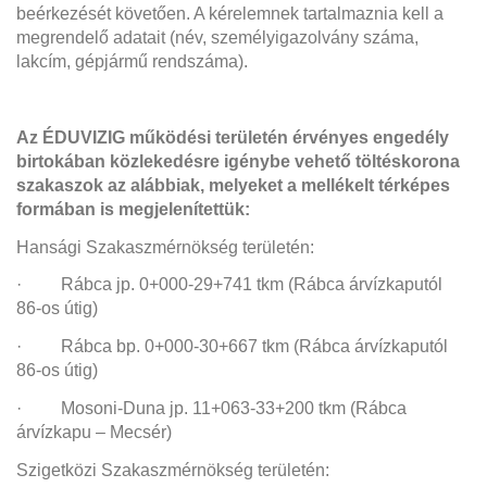
beérkezését követően. A kérelemnek tartalmaznia kell a
megrendelő adatait (név, személyigazolvány száma,
lakcím, gépjármű rendszáma).
Az ÉDUVIZIG működési területén érvényes engedély
birtokában közlekedésre igénybe vehető töltéskorona
szakaszok az alábbiak, melyeket a mellékelt térképes
formában is megjelenítettük:
Hansági Szakaszmérnökség területén:
· Rábca jp. 0+000-29+741 tkm (Rábca árvízkaputól
86-os útig)
· Rábca bp. 0+000-30+667 tkm (Rábca árvízkaputól
86-os útig)
· Mosoni-Duna jp. 11+063-33+200 tkm (Rábca
árvízkapu – Mecsér)
Szigetközi Szakaszmérnökség területén: